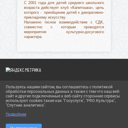
С 2001 года для детей среднего школьного
возраста действует клуб «Капитошка», цель
которого - приобщение детей к декоративно-
прикладному искусству.
Налажено тесное взаимодействие с СДК,
совместно с которым проводятся
мероприятия культурно-досугового
характера.
Пользуясь нашим сайтом, вы соглашаетесь с политикой
2026 Г. IBRBIB.RU
обработки персональных данных а также с тем что наш веб-
ВХОД
сайт и другие подключенные к веб-сайту сторонние сервисы
КАРТА САЙТА
используют cookies такие как "Госуслуги", "PRO.Культура",
ПОЛИТИКА ОБРАБОТКИ ПЕРСОНАЛЬНЫХ ДАННЫХ
"Спутник аналитика".
Подробнее
СДЕЛАНО НА KUBCMS
РАЗРАБОТКА И ПОДДЕРЖКА