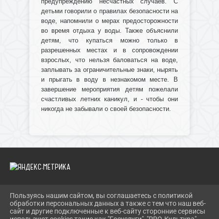
предупреждению несчастных случаев. С
детьми говорили о правилах безопасности на
воде, напомнили о мерах предосторожности
во время отдыха у воды. Также объяснили
детям, что купаться можно только в
разрешенных местах и в сопровождении
взрослых, что нельзя баловаться на воде,
заплывать за ограничительные знаки, нырять
и прыгать в воду в незнакомом месте. В
завершение мероприятия детям пожелали
счастливых летних каникул, и - чтобы они
никогда не забывали о своей безопасности.
Пользуясь нашим сайтом, вы соглашаетесь с политикой
2026 Г. IBRBIB.RU
обработки персональных данных а также с тем что наш веб-
ВХОД
сайт и другие подключенные к веб-сайту сторонние сервисы
КАРТА САЙТА