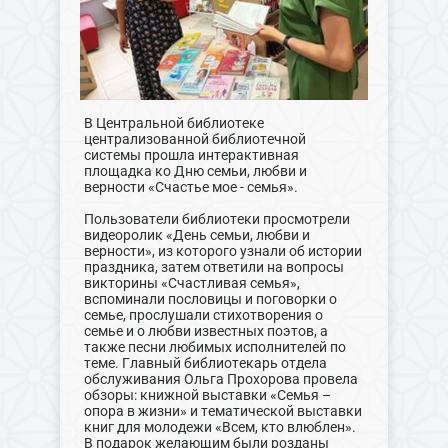
В Центральной библиотеке
централизованной библиотечной
системы прошла интерактивная
площадка ко Дню семьи, любви и
верности «Счастье мое - семья».
Пользователи библиотеки просмотрели
видеоролик «День семьи, любви и
верности», из которого узнали об истории
праздника, затем ответили на вопросы
викторины «Счастливая семья»,
вспоминали пословицы и поговорки о
семье, прослушали стихотворения о
семье и о любви известных поэтов, а
также песни любимых исполнителей по
теме. Главный библиотекарь отдела
обслуживания Ольга Прохорова провела
обзоры: книжной выставки «Семья –
опора в жизни» и тематической выставки
книг для молодежи «Всем, кто влюблен».
В подарок желающим были розданы